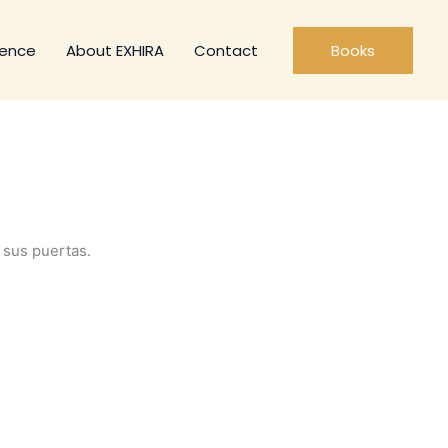
ience
About EXHIRA
Contact
Books
 sus puertas.